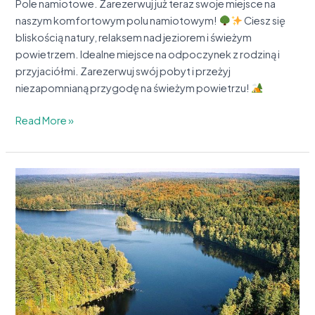
Pole namiotowe. Zarezerwuj już teraz swoje miejsce na
naszym komfortowym polu namiotowym!
Ciesz się
bliskością natury, relaksem nad jeziorem i świeżym
powietrzem. Idealne miejsce na odpoczynek z rodziną i
przyjaciółmi. Zarezerwuj swój pobyt i przeżyj
niezapomnianą przygodę na świeżym powietrzu!
Read More »
Nadleśnictwo
Wejherowo