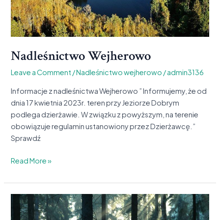
Nadleśnictwo Wejherowo
Leave a Comment
/
Nadleśnictwo wejherowo
/
admin3136
Informacje z nadleśnictwa Wejherowo ” Informujemy, że od
dnia 17 kwietnia 2023r. teren przy Jeziorze Dobrym
podlega dzierżawie. W związku z powyższym, na terenie
obowiązuje regulamin ustanowiony przez Dzierżawcę.”
Sprawdź
Read More »
Co
słychać