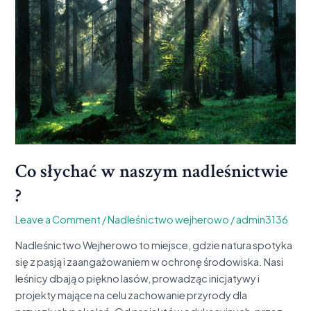
w
naszym
nadleśnictwie
?
Co słychać w naszym nadleśnictwie
?
Leave a Comment
/
Nadleśnictwo wejherowo
/
admin3136
Nadleśnictwo Wejherowo to miejsce, gdzie natura spotyka
się z pasją i zaangażowaniem w ochronę środowiska. Nasi
leśnicy dbają o piękno lasów, prowadząc inicjatywy i
projekty mające na celu zachowanie przyrody dla