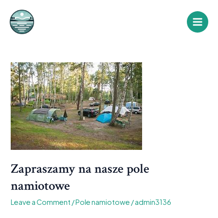
Skip
Main
to
Men
content
Zapraszamy
na
nasze
pole
namiotowe
Zapraszamy na nasze pole
namiotowe
Leave a Comment
/
Pole namiotowe
/
admin3136